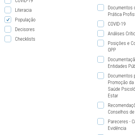
COVID-19
Documentos d
Literacia
Prática Profis
População
COVID-19
Decisores
Análises Crít
Checklists
Posições e C
OPP
Documentação
Entidades Púb
Documentos p
Promoção da 
Saúde Psicoló
Estar
Recomendaçõ
Conselhos de 
Pareceres - C
Evidência