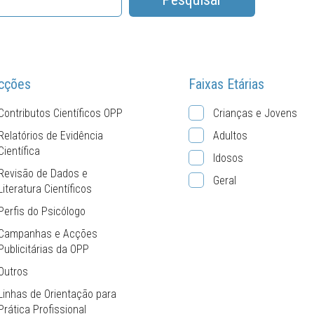
cções
Faixas Etárias
Contributos Científicos OPP
Crianças e Jovens
Relatórios de Evidência
Adultos
Científica
Idosos
Revisão de Dados e
Geral
Literatura Científicos
Perfis do Psicólogo
Campanhas e Acções
Publicitárias da OPP
Outros
Linhas de Orientação para
Prática Profissional