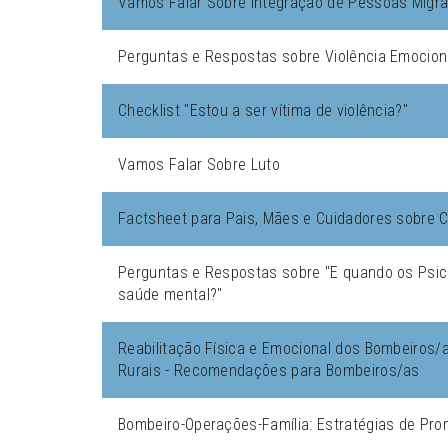
Vamos Falar Sobre Integração de Pessoas Migr
Perguntas e Respostas sobre Violência Emociona
Checklist "Estou a ser vítima de violência?"
Vamos Falar Sobre Luto
Factsheet para Pais, Mães e Cuidadores sobre C
Perguntas e Respostas sobre "E quando os Psi
saúde mental?"
Reabilitação Física e Emocional dos Bombeiros
Rurais - Recomendações para Bombeiros/as
Bombeiro-Operações-Família: Estratégias de Prom