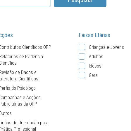
cções
Faixas Etárias
Contributos Científicos OPP
Crianças e Jovens
Relatórios de Evidência
Adultos
Científica
Idosos
Revisão de Dados e
Geral
Literatura Científicos
Perfis do Psicólogo
Campanhas e Acções
Publicitárias da OPP
Outros
Linhas de Orientação para
Prática Profissional