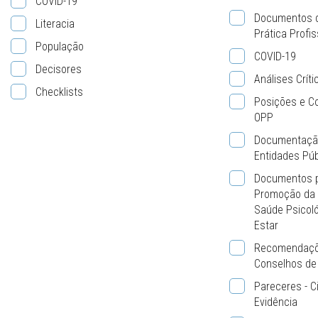
COVID-19
Documentos d
Literacia
Prática Profis
População
COVID-19
Decisores
Análises Crít
Checklists
Posições e C
OPP
Documentação
Entidades Púb
Documentos p
Promoção da 
Saúde Psicoló
Estar
Recomendaçõ
Conselhos de 
Pareceres - C
Evidência