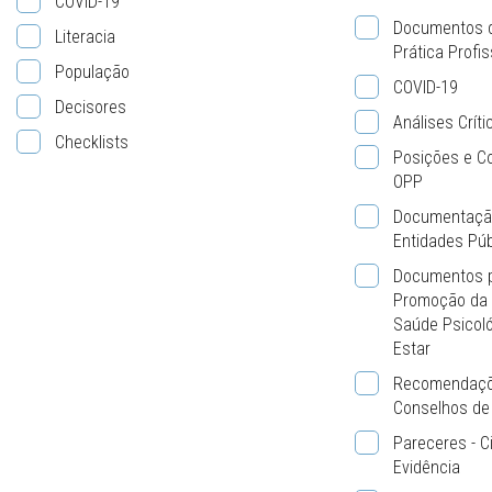
COVID-19
Documentos d
Literacia
Prática Profis
População
COVID-19
Decisores
Análises Crít
Checklists
Posições e C
OPP
Documentação
Entidades Púb
Documentos p
Promoção da 
Saúde Psicoló
Estar
Recomendaçõ
Conselhos de 
Pareceres - C
Evidência